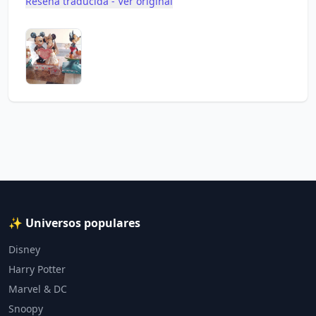
Reseña traducida - Ver original
✨ Universos populares
Disney
Harry Potter
Marvel & DC
Snoopy