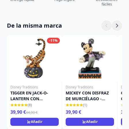
fáciles
De la misma marca
-11%
Disney Traditions
Disney Traditions
Disn
TIGGER EN JACK-O-
MICKEY CON DISFRAZ
CAM
LANTERN CON
DE MURCIÉLAGO -
CAL
MURCIÉLAGO - DISNEY
DISNEY TRADITIONS
TRA
(8)
(1)
TRADITIONS
39,90 €
39,90 €
39,
44,90 €
Añadir
Añadir