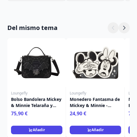
Del mismo tema
Loungefly
Loungefly
Loun
Bolso Bandolera Mickey
Monedero Fantasma de
MIN
& Minnie Telaraña y
Mickey & Minnie -
EST
Murciélagos - Disney
Disney Loungefly
MIC
75,90 €
24,90 €
75,
Loungefly
DIS
Añadir
Añadir