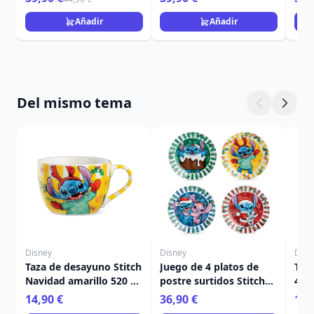
Añadir
Añadir
Del mismo tema
Disney
Disney
Disn
Taza de desayuno Stitch
Juego de 4 platos de
Taz
Navidad amarillo 520 ml
postre surtidos Stitch
450
- Egan Disney Home
Navidad - Egan Disney
Ho
14,90 €
36,90 €
11,
Home