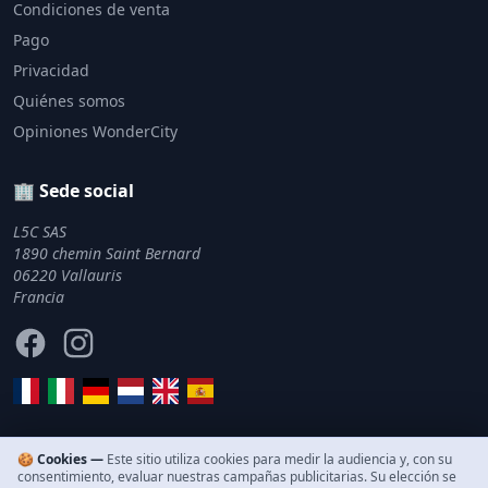
Condiciones de venta
Pago
Privacidad
Quiénes somos
Opiniones WonderCity
🏢 Sede social
L5C SAS
1890 chemin Saint Bernard
06220 Vallauris
Francia
Facebook
Instagram
🍪 Cookies —
Este sitio utiliza cookies para medir la audiencia y, con su
consentimiento, evaluar nuestras campañas publicitarias. Su elección se
© 2011–2026 WonderCity. Todos los derechos reservados.