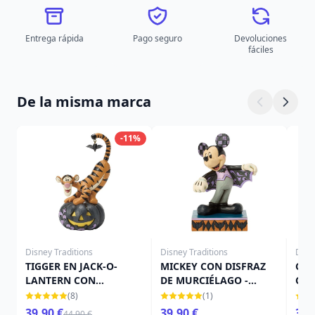
Entrega rápida
Pago seguro
Devoluciones
fáciles
De la misma marca
-11%
Disney Traditions
Disney Traditions
Disn
TIGGER EN JACK-O-
MICKEY CON DISFRAZ
CAM
LANTERN CON
DE MURCIÉLAGO -
CAL
MURCIÉLAGO - DISNEY
DISNEY TRADITIONS
TRA
(8)
(1)
TRADITIONS
39,90 €
39,90 €
39,
44,90 €