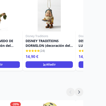
Disney Traditions
Disney Traditions
MIDO DE
DISNEY TRADITIONS
DISNEY TRADITI
ión del
DORMILON (decoración del
LUMIERE (decora
árbol)
árbol)
(24)
(15)
14,90 €
14,90 €
ir
Añadir
Añad
-20%