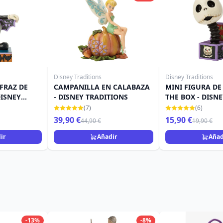
Disney Traditions
Disney Traditions
FRAZ DE
CAMPANILLA EN CALABAZA
MINI FIGURA DE 
DISNEY
- DISNEY TRADITIONS
THE BOX - DISN
TRADITIONS
(7)
(6)
39,90 €
15,90 €
44,90 €
19,90 €
ir
Añadir
Añad
-13%
-8%