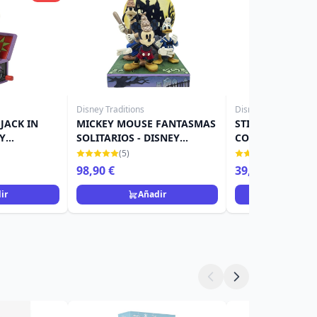
Disney Traditions
Disney Traditions
JACK IN
MICKEY MOUSE FANTASMAS
STITCH COMO L
EY
SOLITARIOS - DISNEY
CON JACK-O-LAN
TRADITIONS
DISNEY TRADITI
(5)
(12)
98,90 €
39,90 €
ir
Añadir
Añad