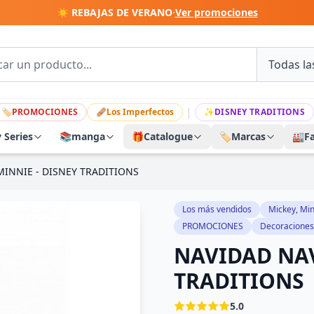
☀️ REBAJAS DE VERANO
·
Ver promociones
|
🏷
PROMOCIONES
🩹
Los Imperfectos
✨
DISNEY TRADITIONS
y Series
📚
manga
🎁
Catalogue
🏷️
Marcas
🏭
F
INNIE - DISNEY TRADITIONS
Los más vendidos
Mickey, Min
PROMOCIONES
Decoraciones
NAVIDAD NAV
TRADITIONS
5.0