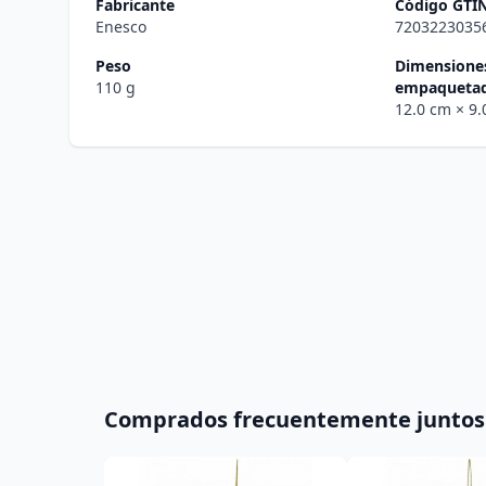
Fabricante
Código GTI
Enesco
7203223035
Peso
Dimensiones
110 g
empaqueta
12.0 cm
× 9
Comprados frecuentemente juntos