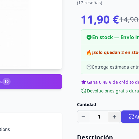
(17 reseñas)
11,90 €
14,90
En stock — Envío 
🔥
¡Solo quedan 2 en sto
Entrega estimada entr
es
10
Gana 0,48 € de crédito de
Devoluciones gratis dura
Cantidad
1
A
tions
Descripción