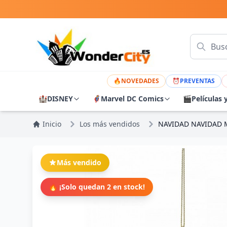
🔥
NOVEDADES
⏰
PREVENTAS
🏰
DISNEY
🦸
Marvel DC Comics
🎬
Películas 
Inicio
Los más vendidos
NAVIDAD NAVIDAD M
Más vendido
🔥 ¡Solo quedan 2 en stock!