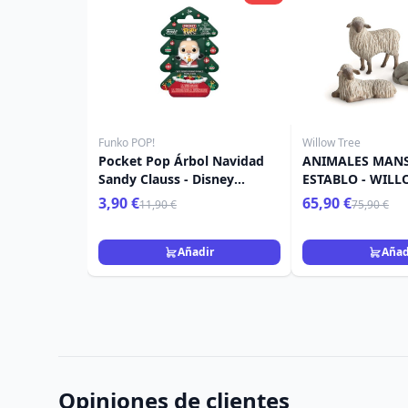
Funko POP!
Willow Tree
Pocket Pop Árbol Navidad
ANIMALES MANS
Sandy Clauss - Disney
ESTABLO - WILL
Pesadilla antes Navidad
3,90 €
65,90 €
11,90 €
75,90 €
Añadir
Añad
Opiniones de clientes