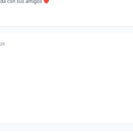
dida con sus amigos ❤️
026