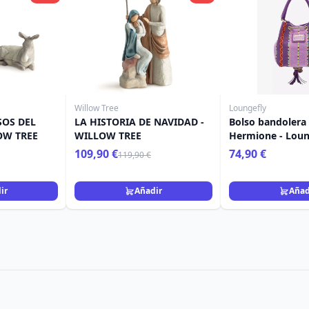
Willow Tree
Loungefly
OS DEL
LA HISTORIA DE NAVIDAD -
Bolso bandolera
OW TREE
WILLOW TREE
Hermione - Loun
Potter
109,90 €
74,90 €
119,90 €
ir
Añadir
Añad