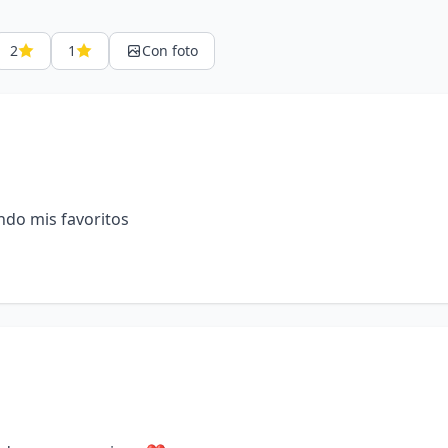
2
1
Con foto
ndo mis favoritos