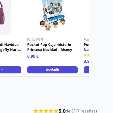
Funko POP!
Funko POP!
 di Navidad
Pocket Pop Caja misterio
Pocket Pop Árbo
gefly Harry
Princesa Navidad - Disney
Navidad Alcalde 
Pesadilla antes 
(1)
6,90 €
3,90 €
11,90 €
ir
Añadir
Añad
5.0
de 5
(17 reseñas)