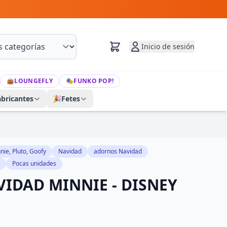
Inicio de sesión
👜
LOUNGEFLY
🎭
FUNKO POP!
abricantes
🎉
Fetes
nie, Pluto, Goofy
Navidad
adornos Navidad
Pocas unidades
IDAD MINNIE - DISNEY