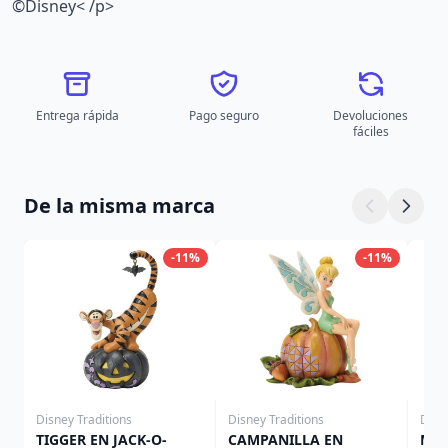
©Disney< /p>
Entrega rápida
Pago seguro
Devoluciones
fáciles
De la misma marca
-11%
-11%
Disney Traditions
Disney Traditions
Disn
TIGGER EN JACK-O-
CAMPANILLA EN
MIN