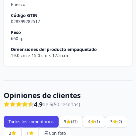
Enesco
Código GTIN
028399282517
Peso
660 g
Dimensiones del producto empaquetado
19.0 cm
× 15.0 cm
× 17.5 cm
Opiniones de clientes
4.9
de 5
(50 reseñas)
Todos los comentarios
5
4
3
(47)
(1)
(2)
2
1
Con foto