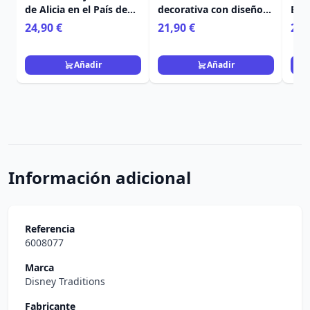
de Alicia en el País de
decorativa con diseño
Bell
las Maravillas de Disney
floral de la Princesa
Pri
24,90 €
21,90 €
21,
Cenicienta de Disney
Añadir
Añadir
Información adicional
Referencia
6008077
Marca
Disney Traditions
Fabricante