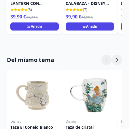
LANTERN CON
CALABAZA - DISNEY
IN 
MURCIÉLAGO - DISNEY
TRADITIONS
TRA
(8)
(7)
TRADITIONS
39,90 €
39,90 €
15,
44,90 €
44,90 €
Añadir
Añadir
Del mismo tema
Disney
Disney
Disn
Taza El Conejo Blanco
Taza de cristal
Taza