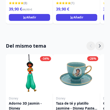
MURCIÉLAGO - DISNEY
DISNEY TRADITIONS
TRA
(8)
(1)
TRADITIONS
39,90 €
39,90 €
39,
44,90 €
Añadir
Añadir
Del mismo tema
-34%
-26%
Disney
Disney
Disn
Adorno 3D Jasmin -
Taza de té y platillo
Cam
Disney
Jasmine - Disney Pastel
dec