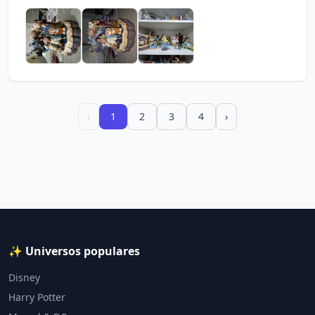
‹
1
2
3
4
›
✨ Universos populares
Disney
Harry Potter