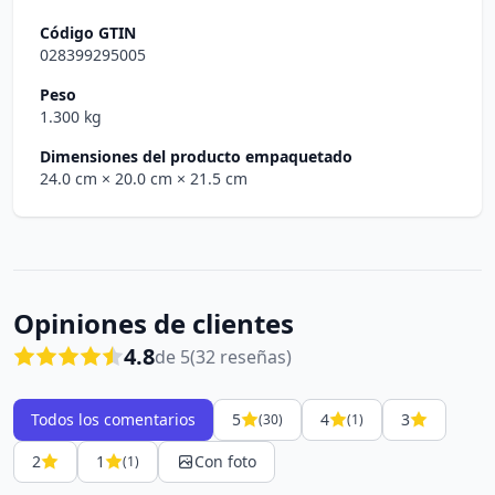
Código GTIN
028399295005
Peso
1.300 kg
Dimensiones del producto empaquetado
24.0 cm
× 20.0 cm
× 21.5 cm
Opiniones de clientes
4.8
de 5
(32 reseñas)
Todos los comentarios
5
4
3
(30)
(1)
2
1
Con foto
(1)