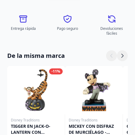
Entrega rápida
Pago seguro
Devoluciones
fáciles
De la misma marca
-11%
Disney Traditions
Disney Traditions
Disn
TIGGER EN JACK-O-
MICKEY CON DISFRAZ
CAM
LANTERN CON
DE MURCIÉLAGO -
CAL