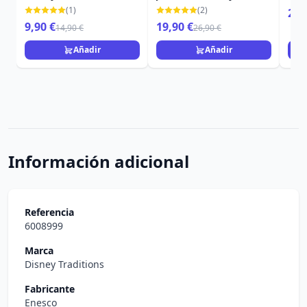
Princess
Jasm
(1)
(2)
29,
Pri
9,90 €
19,90 €
14,90 €
26,90 €
Añadir
Añadir
Información adicional
Referencia
6008999
Marca
Disney Traditions
Fabricante
Enesco