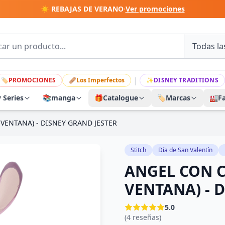
☀️ REBAJAS DE VERANO
·
Ver promociones
|
🏷
PROMOCIONES
🩹
Los Imperfectos
✨
DISNEY TRADITIONS
y Series
📚
manga
🎁
Catalogue
🏷️
Marcas
🏭
F
VENTANA) - DISNEY GRAND JESTER
Stitch
Día de San Valentín
ANGEL CON C
VENTANA) - 
5.0
(4 reseñas)