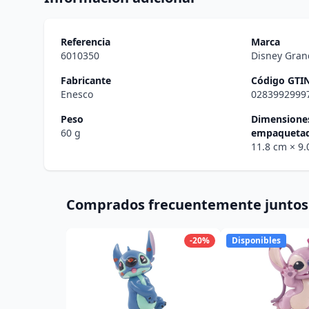
Referencia
Marca
6010350
Disney Grand
Fabricante
Código GTI
Enesco
0283992999
Peso
Dimensiones
60 g
empaqueta
11.8 cm
× 9
Comprados frecuentemente juntos
-20%
Disponibles