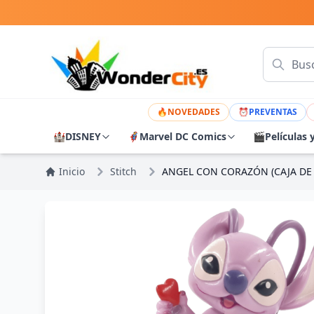
🔥
NOVEDADES
⏰
PREVENTAS
🏰
DISNEY
🦸
Marvel DC Comics
🎬
Películas 
Inicio
Stitch
ANGEL CON CORAZÓN (CAJA DE 