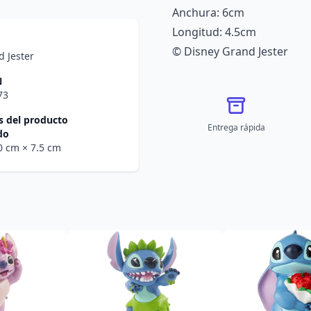
Anchura: 6cm
Longitud: 4.5cm
© Disney Grand Jester
 Jester
N
73
 del producto
Entrega rápida
do
.0 cm
× 7.5 cm