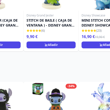
Disney Grand Jester
Disney Showcase
 (CAJA DE
STITCH DE BAILE ( CAJA DE
MINI STITCH CO
NEY GRAND
VENTANA ) - DISNEY GRAND
DISNEY SHOWC
JESTER
(6)
(23)
9,90 €
16,90 €
19,90 €
ir
Añadir
Añad
-34%