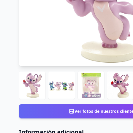
Ver fotos de nuestros client
Información adicional