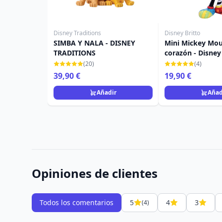
Disney Traditions
Disney Britto
SIMBA Y NALA - DISNEY
Mini Mickey Mou
TRADITIONS
corazón - Disney
(20)
(4)
39,90 €
19,90 €
Añadir
Añad
Opiniones de clientes
Todos los comentarios
5
4
3
(4)