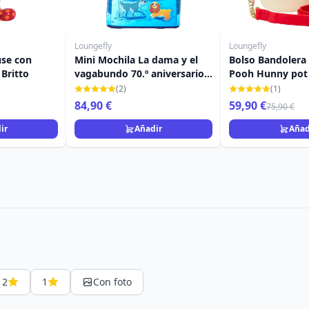
Loungefly
Loungefly
se con
Mini Mochila La dama y el
Bolso Bandolera
 Britto
vagabundo 70.º aniversario -
Pooh Hunny pot
DISNEY LOUNGEFLY
LOUNGEFLY
(2)
(1)
84,90 €
59,90 €
75,90 €
ir
Añadir
Añad
2
1
Con foto