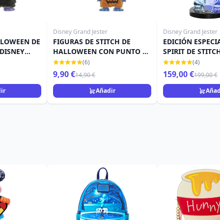
Disney Grand Jester
Disney Grand Jester
LLOWEEN DE
FIGURAS DE STITCH DE
EDICIÓN ESPECI
 DISNEY
HALLOWEEN CON PUNTO DE
SPIRIT DE STITC
PUNTO - DISNEY GRAND
TRANSPARENTE 1
(6)
(4)
JESTER
DISNEY GRAND J
9,90 €
159,00 €
14,90 €
199,00 €
ir
Añadir
Añad