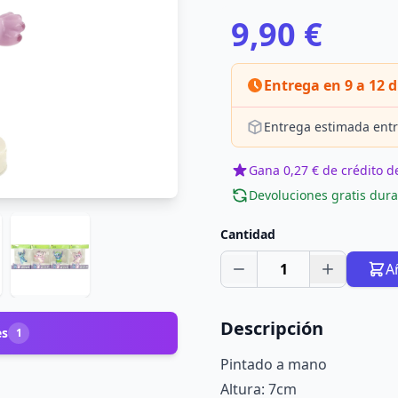
9,90 €
Entrega en 9 a 12 d
Entrega estimada entr
Gana 0,27 € de crédito de
Devoluciones gratis dura
Cantidad
1
A
Descripción
es
1
Pintado a mano
Altura: 7cm