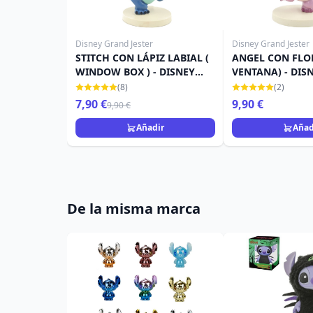
Disney Grand Jester
Disney Grand Jester
STITCH CON LÁPIZ LABIAL (
ANGEL CON FLOR
WINDOW BOX ) - DISNEY
VENTANA) - DIS
GRAND JESTER
JESTER
(8)
(2)
7,90 €
9,90 €
9,90 €
Añadir
Añad
De la misma marca