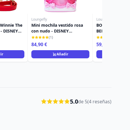
Loungefly
Loungefly
 Winnie The
Mini mochila vestido rosa
BOLSO BANDOLE
 - DISNEY
con nudo - DISNEY
BELLA DURMIENT
LOUNGEFLY Cenicienta 75.º
LOUNGEFLY
(1)
(2)
aniversario
84,90 €
59,90 €
69,90 €
ir
Añadir
Añad
5.0
de 5
(4 reseñas)