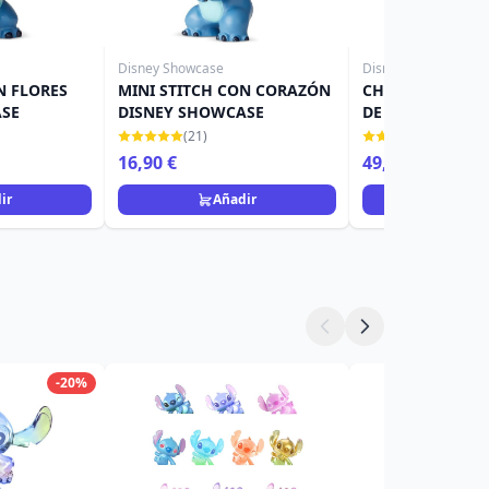
Disney Showcase
Disney Traditions
N FLORES
MINI STITCH CON CORAZÓN
CHIP Y DALE C
ASE
DISNEY SHOWCASE
DE NAVIDAD DI
TRADITIONS
(21)
(28)
16,90 €
49,90 €
ir
Añadir
Añad
-20%