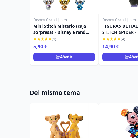
Disney Grand Jester
Disney Grand Jester
Mini Stitch Misterio (caja
FIGURAS DE HA
sorpresa) - Disney Grand
STITCH SPIDER -
Jester
GRAND JESTER
(1)
(4)
5,90 €
14,90 €
Añadir
Añad
Del mismo tema