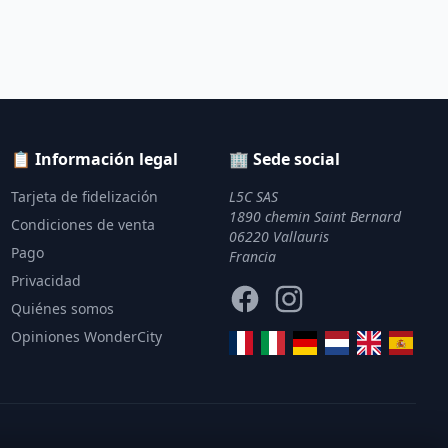
📋 Información legal
🏢 Sede social
Tarjeta de fidelización
L5C SAS
1890 chemin Saint Bernard
Condiciones de venta
06220 Vallauris
Pago
Francia
Privacidad
Facebook
Instagram
Quiénes somos
Opiniones WonderCity