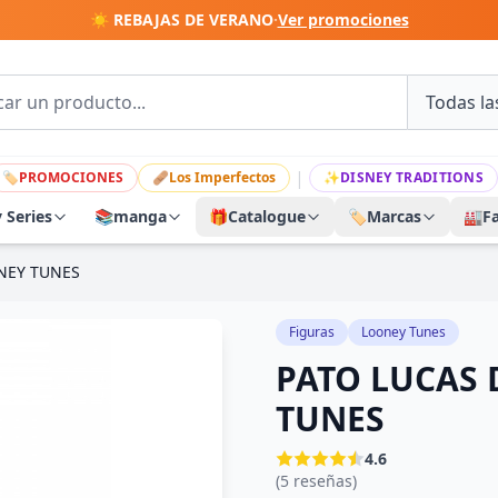
☀️ REBAJAS DE VERANO
·
Ver promociones
|
🏷
PROMOCIONES
🩹
Los Imperfectos
✨
DISNEY TRADITIONS
y Series
📚
manga
🎁
Catalogue
🏷️
Marcas
🏭
F
ONEY TUNES
Figuras
Looney Tunes
PATO LUCAS 
TUNES
4.6
(5 reseñas)