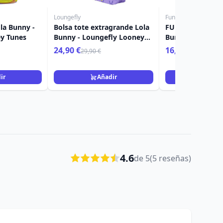
Loungefly
Funko POP!
la Bunny -
Bolsa tote extragrande Lola
FUNKO POP! 167
y Tunes
Bunny - Loungefly Looney
Bunny (fantasma
Tunes
Halloween - Loo
24,90 €
16,90 €
29,90 €
ir
Añadir
Añad
4.6
de 5
(5 reseñas)