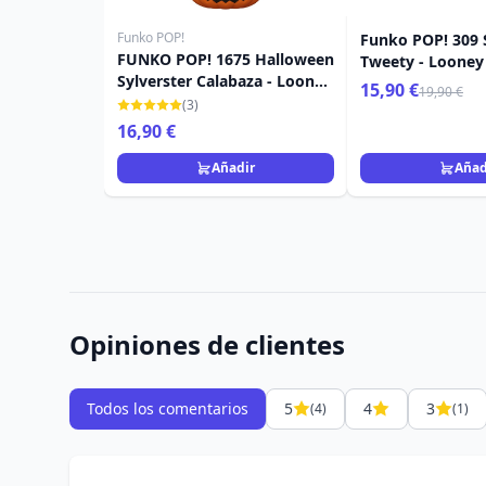
Funko POP!
Funko POP! 309 
FUNKO POP! 1675 Halloween
Tweety - Looney
Sylverster Calabaza - Looney
15,90 €
19,90 €
Tunes
(3)
16,90 €
Añadir
Añad
Opiniones de clientes
Todos los comentarios
5
4
3
(4)
(1)