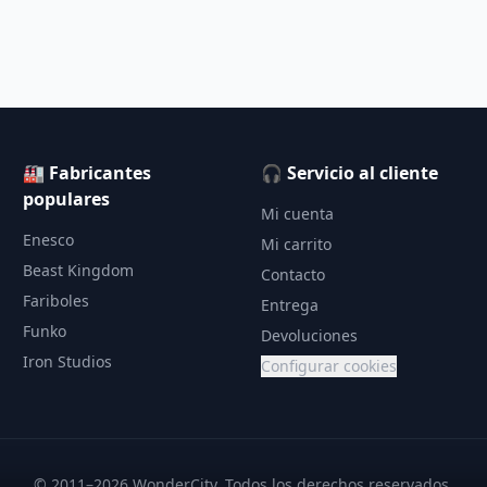
🏭 Fabricantes
🎧 Servicio al cliente
populares
Mi cuenta
Enesco
Mi carrito
Beast Kingdom
Contacto
Fariboles
Entrega
Funko
Devoluciones
Iron Studios
Configurar cookies
© 2011–2026 WonderCity. Todos los derechos reservados.