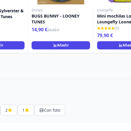
Disney
Loungefly
Sylverster &
BUGS BUNNY - LOONEY
Mini mochilas Lo
 Tunes
TUNES
Loungefly Loone
(1)
14,90 €
29,90 €
79,90 €
ir
Añadir
Añad
2
1
Con foto