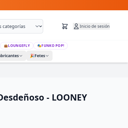
Inicio de sesión
👜
LOUNGEFLY
🎭
FUNKO POP!
abricantes
🎉
Fetes
Desdeñoso - LOONEY