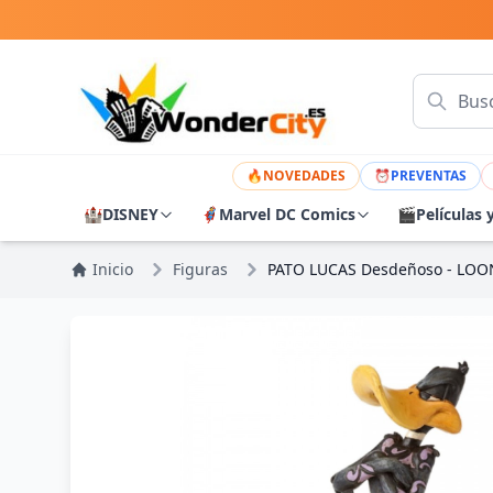
🔥
NOVEDADES
⏰
PREVENTAS
🏰
DISNEY
🦸
Marvel DC Comics
🎬
Películas 
Inicio
Figuras
PATO LUCAS Desdeñoso - LO