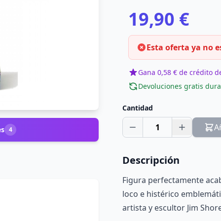
19,90 €
Esta oferta ya no e
Gana 0,58 € de crédito de
Devoluciones gratis dura
Cantidad
1
A
es
4
Descripción
Figura perfectamente acab
loco e histérico emblemát
artista y escultor Jim Sho