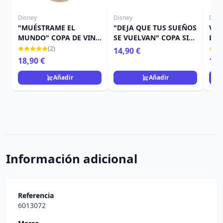
Disney
Disney
Disn
"MUÉSTRAME EL
"DEJA QUE TUS SUEÑOS
VAS
MUNDO" COPA DE VINO
SE VUELVAN" COPA SIN
BLA
JASMINE - DISNEY
TALLO JASMIN - DISNEY
FUE
(2)
14,90 €
LOLITA
LOLITA
SIE
18,90 €
14,
LOL
Añadir
Añadir
Información adicional
Referencia
6013072