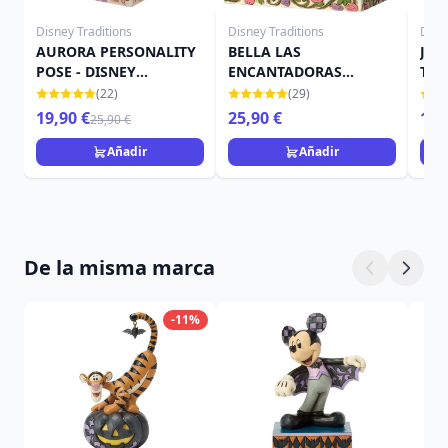
Disney Traditions
Disney Traditions
Disn
AURORA PERSONALITY
BELLA LAS
JAS
POSE - DISNEY
ENCANTADORAS
TRA
TRADITIONS
DISNEY TRADITIONS JIM
JIM
(22)
(29)
SHORE
19,90 €
25,90 €
19,
25,90 €
Añadir
Añadir
De la misma marca
-11%