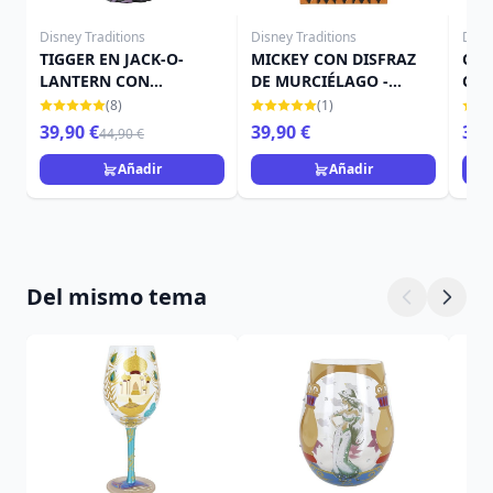
Disney Traditions
Disney Traditions
Disn
TIGGER EN JACK-O-
MICKEY CON DISFRAZ
CAM
LANTERN CON
DE MURCIÉLAGO -
CAL
MURCIÉLAGO - DISNEY
DISNEY TRADITIONS
TRA
(8)
(1)
TRADITIONS
39,90 €
39,90 €
39,
44,90 €
Añadir
Añadir
Del mismo tema