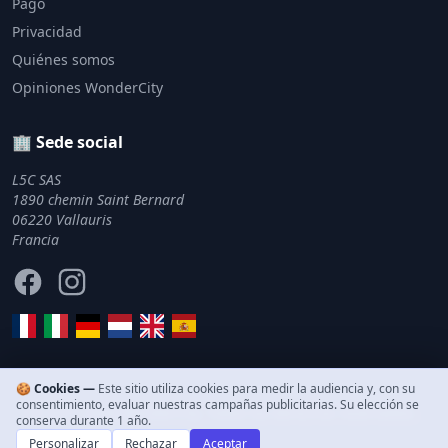
Pago
Privacidad
Quiénes somos
Opiniones WonderCity
🏢 Sede social
L5C SAS
1890 chemin Saint Bernard
06220 Vallauris
Francia
Facebook
Instagram
🍪 Cookies —
Este sitio utiliza cookies para medir la audiencia y, con su
consentimiento, evaluar nuestras campañas publicitarias. Su elección se
© 2011–2026 WonderCity. Todos los derechos reservados.
conserva durante 1 año.
Personalizar
Rechazar
Aceptar