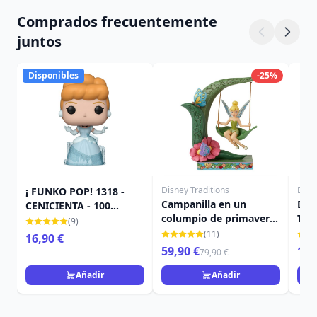
Comprados frecuentemente
juntos
Disponibles
-25%
Disney Traditions
Disn
¡ FUNKO POP! 1318 -
Campanilla en un
Dina
CENICIENTA - 100
columpio de primavera
Trad
ANIVERSARIO DE
(9)
- Disney Traditions
País
DISNEY
(11)
16,90 €
Campanilla
59,90 €
19,
79,90 €
Añadir
Añadir