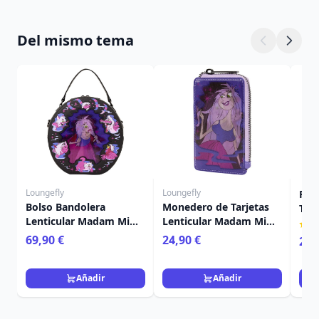
Del mismo tema
Loungefly
Loungefly
FUN
Bolso Bandolera
Monedero de Tarjetas
TIA
Lenticular Madam Mim
Lenticular Madam Mim
DIS
- Disney Loungefly
- Disney Loungefly
ANN
69,90 €
24,90 €
29,
Merlín el Encantador
Merlín el Encantador
Añadir
Añadir