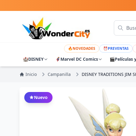
🔥
NOVEDADES
⏰
PREVENTAS
🏰
DISNEY
🦸
Marvel DC Comics
🎬
Películas 
Inicio
Campanilla
DISNEY TRADITIONS JIM S
Nuevo