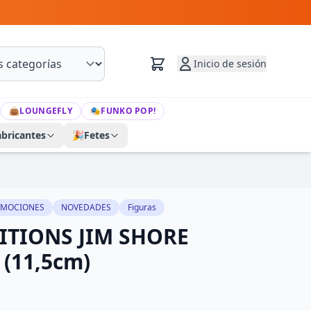
Inicio de sesión
👜
LOUNGEFLY
🎭
FUNKO POP!
abricantes
🎉
Fetes
OMOCIONES
NOVEDADES
Figuras
ITIONS JIM SHORE
(11,5cm)