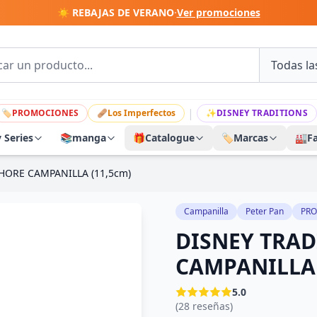
☀️ REBAJAS DE VERANO
·
Ver promociones
|
🏷
PROMOCIONES
🩹
Los Imperfectos
✨
DISNEY TRADITIONS
y Series
📚
manga
🎁
Catalogue
🏷️
Marcas
🏭
F
HORE CAMPANILLA (11,5cm)
Campanilla
Peter Pan
PR
DISNEY TRAD
CAMPANILLA 
5.0
(28 reseñas)