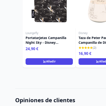
Loungefly
Disney
Portatarjetas Campanilla
Taza de Peter Pa
Night Sky - Disney
Campanilla de D
Loungefly Peter Pan
(2)
24,90 €
16,90 €
Añadir
Añad
Opiniones de clientes