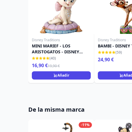
Disney Traditions
Disney Traditions
MINI MARIEF - LOS
BAMBI - DISNEY
ARISTOGATOS - DISNEY
(59)
TRADITIONS JIM SHORE
(40)
24,90 €
16,90 €
19,90 €
Añadir
Añad
De la misma marca
-11%