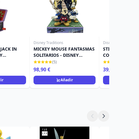
Disney Traditions
Disney Traditions
JACK IN
MICKEY MOUSE FANTASMAS
STITCH COMO L
EY
SOLITARIOS - DISNEY
CON JACK-O-LAN
TRADITIONS
DISNEY TRADITI
(5)
(12)
98,90 €
39,90 €
ir
Añadir
Añad