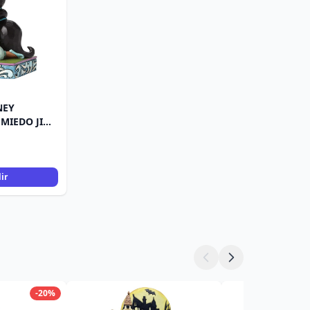
NEY
 MIEDO JIM
ir
-20%