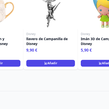
Disney
Disney
n y
llavero de Campanilla de
Imán 3D de Camp
isney
Disney
Disney
9,90 €
5,90 €
ir
Añadir
Añad