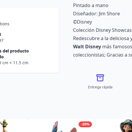
Pintado a mano
Diseñador: Jim Shore
©Disney
tions
Colección Disney Showcas
N
Redescubre a la deliciosa 
97
Walt Disney
más famosos
 del producto
coleccionistas; Gracias a
do
.0 cm
× 11.5 cm
Entrega rápida
-20%