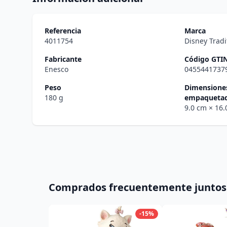
Referencia
Marca
4011754
Disney Tradi
Fabricante
Código GTI
Enesco
0455441737
Peso
Dimensiones
180 g
empaqueta
9.0 cm
× 16
Comprados frecuentemente juntos
-15%