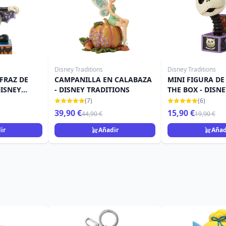
Disney Traditions
Disney Traditions
FRAZ DE
CAMPANILLA EN CALABAZA
MINI FIGURA DE 
DISNEY
- DISNEY TRADITIONS
THE BOX - DISN
TRADITIONS
(7)
(6)
39,90 €
15,90 €
44,90 €
19,90 €
ir
Añadir
Añad