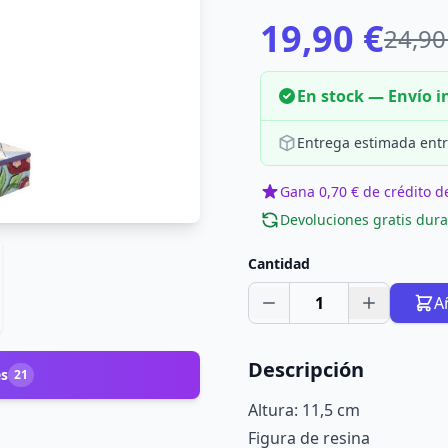
19,90 €
24,90
En stock — Envío 
Entrega estimada entr
Gana 0,70 € de crédito de
Devoluciones gratis dura
Cantidad
1
A
Descripción
es
21
Altura: 11,5 cm
Figura de resina