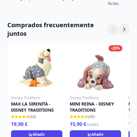
fáciles
Comprados frecuentemente
juntos
-20%
Disney Traditions
Disney Traditions
Disn
MAX LA SIRENITA -
MINI REINA - DISNEY
Mini
DISNEY TRADITIONS
TRADITIONS
Trad
(64)
(49)
19,90 €
15,90 €
15,
19,90 €
Añadir
Añadir