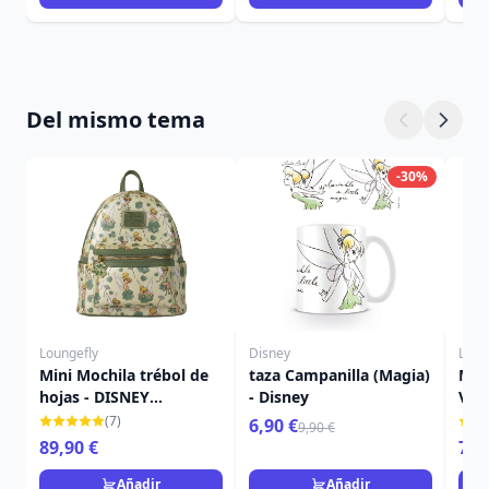
Del mismo tema
-30%
Loungefly
Disney
Loun
Mini Mochila trébol de
taza Campanilla (Magia)
Mini
hojas - DISNEY
- Disney
Vill
LOUNGEFLY Campanilla
LOU
(7)
6,90 €
9,90 €
4
89,90 €
79,
Añadir
Añadir