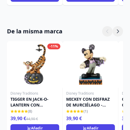
De la misma marca
-11%
Disney Traditions
Disney Traditions
Disn
TIGGER EN JACK-O-
MICKEY CON DISFRAZ
CAM
LANTERN CON
DE MURCIÉLAGO -
CAL
MURCIÉLAGO - DISNEY
DISNEY TRADITIONS
TRA
(8)
(1)
TRADITIONS
39,90 €
39,90 €
39,
44,90 €
Añadir
Añadir