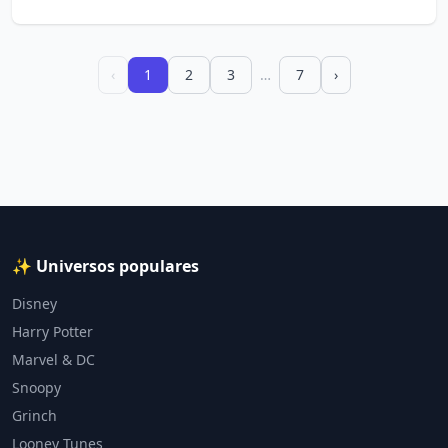
‹
1
2
3
…
7
›
✨ Universos populares
Disney
Harry Potter
Marvel & DC
Snoopy
Grinch
Looney Tunes