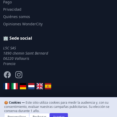
Pago
Privacidad
Quiénes somos
Opiniones WonderCity
🏢 Sede social
L5C SAS
1890 chemin Saint Bernard
06220 Vallauris
Francia
Facebook
Instagram
🍪 Cookies —
Este sitio utiliza cookies para medir la audiencia y, con su
consentimiento, evaluar nuestras campañas publicitarias. Su elección se
© 2011–2026 WonderCity. Todos los derechos reservados.
conserva durante 1 año.
Personalizar
Rechazar
Aceptar