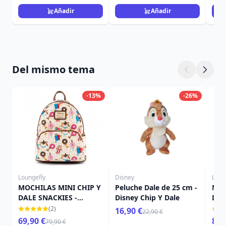
Añadir
Añadir
Del mismo tema
-13%
-26%
Loungefly
Disney
Loun
MOCHILAS MINI CHIP Y
Peluche Dale de 25 cm -
Min
DALE SNACKIES -
Disney Chip Y Dale
Dal
DISNEY LOUNGEFLY
(2)
16,90 €
22,90 €
69,90 €
89,
79,90 €