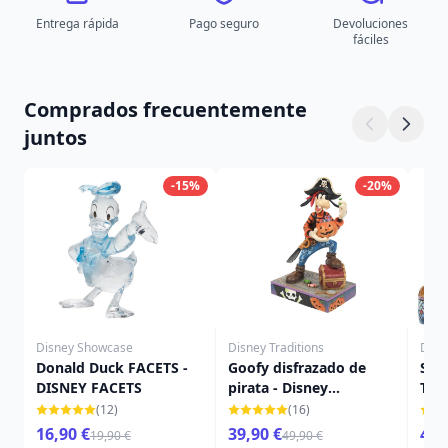
Entrega rápida
Pago seguro
Devoluciones
fáciles
Comprados frecuentemente
juntos
-15%
-20%
Disney Showcase
Disney Traditions
Disn
Donald Duck FACETS -
Goofy disfrazado de
SCR
DISNEY FACETS
pirata - Disney
TES
Traditions
TRA
(12)
(16)
16,90 €
39,90 €
44,
19,90 €
49,90 €