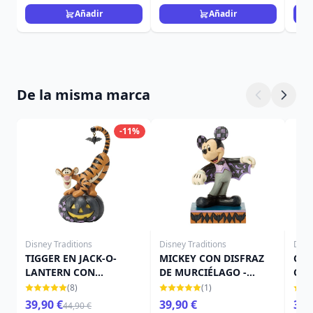
Añadir
Añadir
De la misma marca
-11%
Disney Traditions
Disney Traditions
Disn
TIGGER EN JACK-O-
MICKEY CON DISFRAZ
CAM
LANTERN CON
DE MURCIÉLAGO -
CAL
MURCIÉLAGO - DISNEY
DISNEY TRADITIONS
TRA
(8)
(1)
TRADITIONS
39,90 €
39,90 €
39,
44,90 €