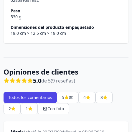
028399381982
Peso
530 g
Dimensiones del producto empaquetado
18.0 cm
× 12.5 cm
× 18.0 cm
Opiniones de clientes
5.0
de 5
(9 reseñas)
Todos los comentarios
5
4
3
(9)
2
1
Con foto
Acheté le 20/03/2024
•
Posté le 05/06/2026