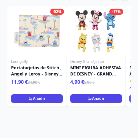
-52%
-17%
Loungefly
Disney Grand Jester
Loun
Portatarjetas de Stitch ,
MINI FIGURA ADHESIVA
Mini
Angel y Leroy - Disney
DE DISNEY - GRAND
Ange
Loungefly Lilo & Stitch
JESTER
Loun
11,90 €
4,90 €
24,90 €
5,90 €
49,
Añadir
Añadir