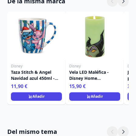
De la misma marca
Disney
Disney
Disn
Taza Stitch & Angel
Vela LED Maléfica -
Jue
Navidad azul 450ml -
Disney Home
post
Egan Disney Home
Frangrance Collection
Nav
11,90 €
15,90 €
36,
Ho
Añadir
Añadir
Del mismo tema