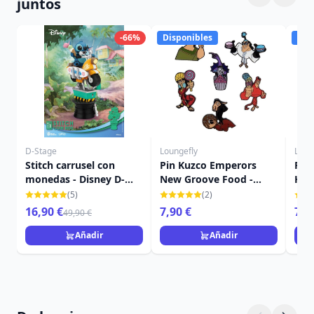
juntos
-66%
Disponibles
Dis
D-Stage
Loungefly
Loun
Stitch carrusel con
Pin Kuzco Emperors
PIN
monedas - Disney D-
New Groove Food -
HOL
Stage
Disney Kuzco
DIS
(5)
(2)
16,90 €
7,90 €
7,9
49,90 €
Añadir
Añadir