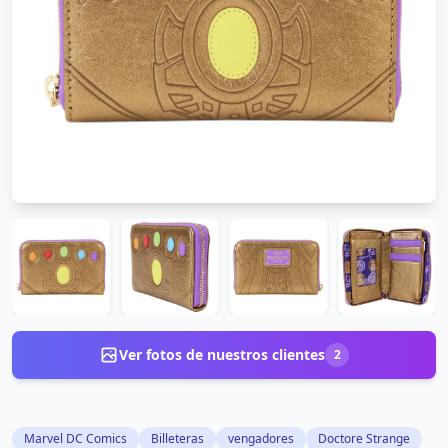
Ver fotos de nuestros clientes
2
Marvel DC Comics
Billeteras
vengadores
Doctore Strange