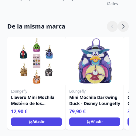
fáciles
De la misma marca
Loungefly
Loungefly
Loun
Llavero Mini Mochila
Mini Mochila Darkwing
Cart
Mistério de los
Duck - Disney Loungefly
Car
Compañeros de
Hal
12,90 €
79,90 €
39,
Princesa - Disney
Lou
Loungefly
Añadir
Añadir