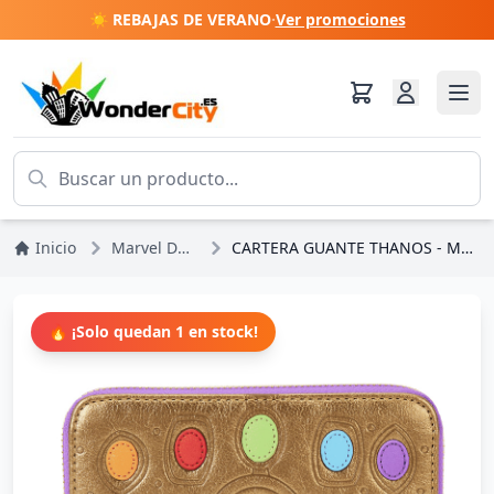
☀️ REBAJAS DE VERANO
·
Ver promociones
Inicio
Marvel DC Comics
CARTERA GUANTE THANOS - MARVEL LOUNGEFLY
🔥 ¡Solo quedan 1 en stock!