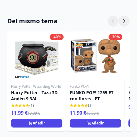
Del mismo tema
-40%
-30%
Harry Potter Wizarding World
Funko POP!
Disn
Harry Potter - Taza 3D -
FUNKO POP! 1255 ET
KIT
Andén 9 3/4
con flores - ET
DIS
(1)
(1)
9,9
11,99 €
11,90 €
19,99 €
16,90 €
Añadir
Añadir